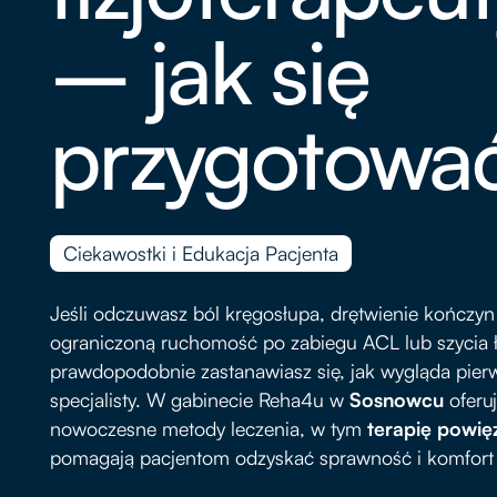
– jak się
przygotowa
Ciekawostki i Edukacja Pacjenta
Jeśli odczuwasz ból kręgosłupa, drętwienie kończyn
ograniczoną ruchomość po zabiegu ACL lub szycia ł
prawdopodobnie zastanawiasz się, jak wygląda pier
specjalisty. W gabinecie Reha4u w
Sosnowcu
oferu
nowoczesne metody leczenia, w tym
terapię powię
pomagają pacjentom odzyskać sprawność i komfort 