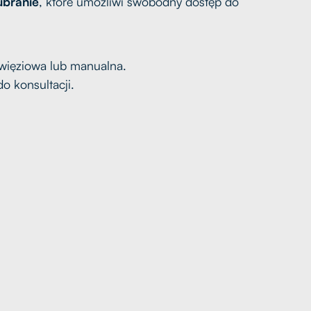
ubranie
, które umożliwi swobodny dostęp do
owięziowa lub manualna.
o konsultacji.