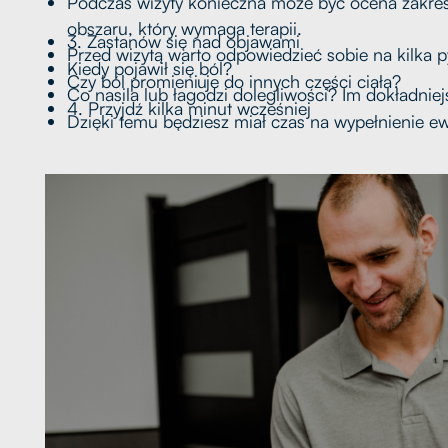
Podczas wizyty konieczna może być ocena zakres
obszaru, który wymaga terapii.
3. Zastanów się nad objawami
Przed wizytą warto odpowiedzieć sobie na kilka p
Kiedy pojawił się ból?
Czy ból promieniuje do innych części ciała?
Co nasila lub łagodzi dolegliwości? Im dokładni
4. Przyjdź kilka minut wcześniej
Dzięki temu będziesz miał czas na wypełnienie ew